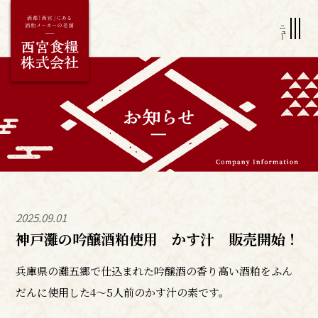
2025.09.01
神戸灘の吟醸酒粕使用 かす汁 販売開始！
兵庫県の灘五郷で仕込まれた吟醸酒の香り高い酒粕をふん
だんに使用した4～5人前のかす汁の素です。